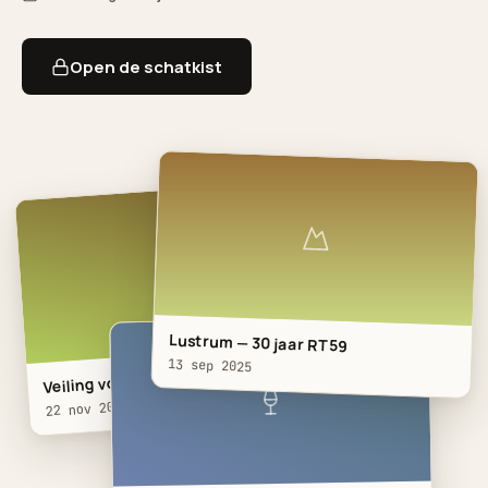
Open de schatkist
Lustrum — 30 jaar RT59
13 sep 2025
Veiling voor het Ronald McDona…
22 nov 2025