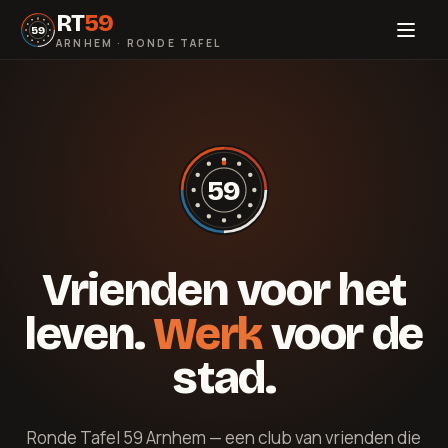
RT
59
59
ARNHEM · RONDE TAFEL
59
Vrienden voor het
leven.
Werk
voor de
stad.
Ronde Tafel 59 Arnhem — een club van vrienden die