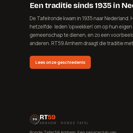
Een traditie sinds 1935 in N
De Tafelronde kwam in 1935 naar Nederland. H
hetzelfde: leden 'opwekken' om op hun eigen
gemeenschap te dienen, en zo een voorbeeld 
anderen. RT59 Arnhem draagt die traditie met 
Lees onze geschiedenis
RT
59
59
ARNHEM · RONDE TAFEL
Ronde Tafel 59 Arnhem. Een serviceclub van