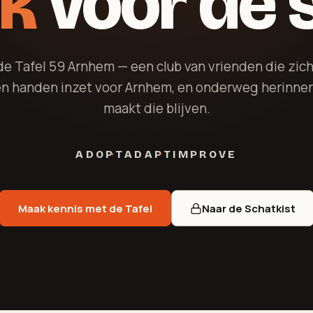
k
voor de 
e Tafel 59 Arnhem — een club van vrienden die zic
en handen inzet voor Arnhem, en onderweg herinne
maakt die blijven.
ADOPT
ADAPT
IMPROVE
Maak kennis met de Tafel
Naar de Schatkist