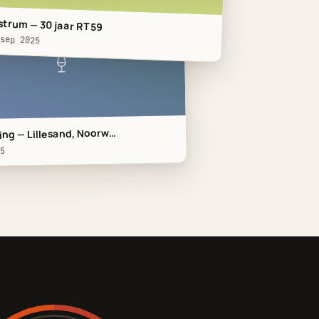
strum — 30 jaar RT59
 sep 2025
 McDona…
ng — Lillesand, Noorw…
5