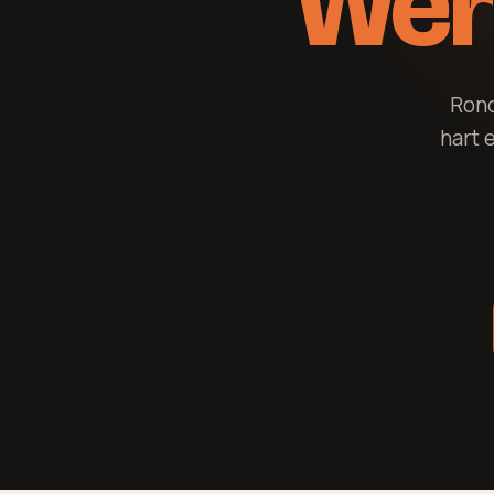
Wer
Rond
hart 