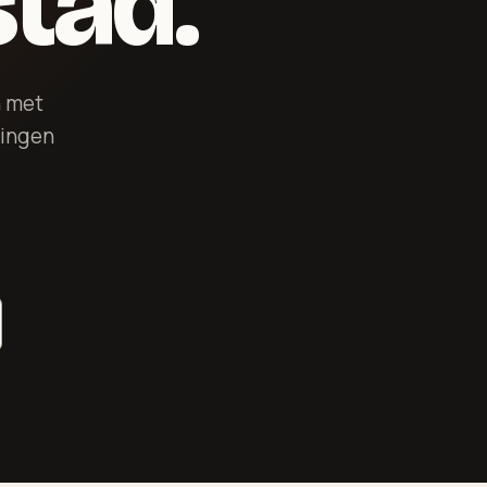
stad.
h met
ringen