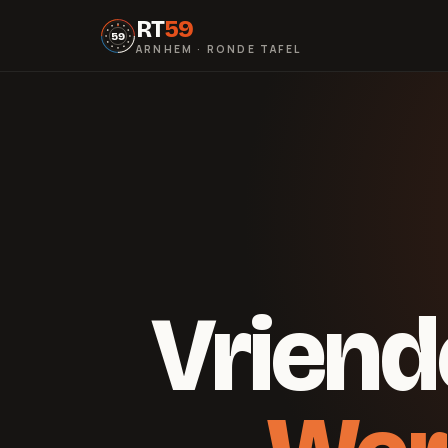
RT
59
59
ARNHEM · RONDE TAFEL
Vriend