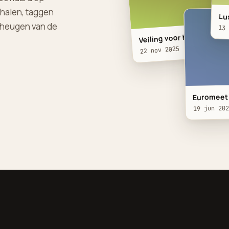
rhalen, taggen
Lu
eheugen van de
13
Veiling voor het Ronald
22 nov 2025
Euromeeti
19 jun 202