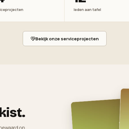
iceprojecten
leden aan tafel
Bekijk onze serviceprojecten
kist.
— bewaard op