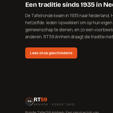
Een traditie sinds 1935 in N
De Tafelronde kwam in 1935 naar Nederland. H
hetzelfde: leden 'opwekken' om op hun eigen
gemeenschap te dienen, en zo een voorbeeld 
anderen. RT59 Arnhem draagt die traditie met 
Lees onze geschiedenis
RT
59
59
ARNHEM · RONDE TAFEL
Ronde Tafel 59 Arnhem. Een serviceclub van