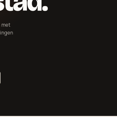
stad.
h met
ringen