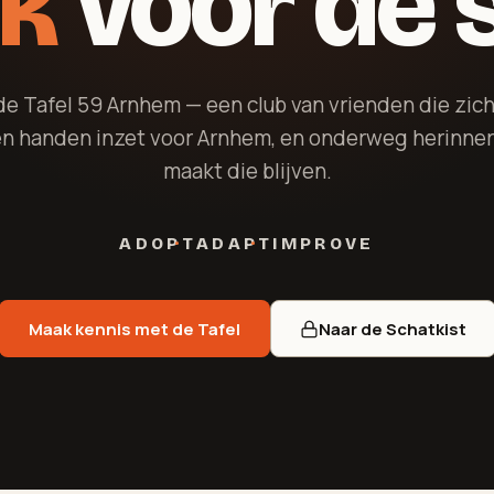
k
voor de 
e Tafel 59 Arnhem — een club van vrienden die zic
en handen inzet voor Arnhem, en onderweg herinne
maakt die blijven.
ADOPT
ADAPT
IMPROVE
Maak kennis met de Tafel
Naar de Schatkist