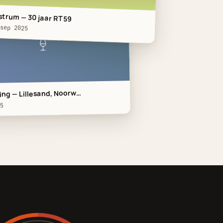
strum — 30 jaar RT59
 sep 2025
 McDona…
ng — Lillesand, Noorw…
5