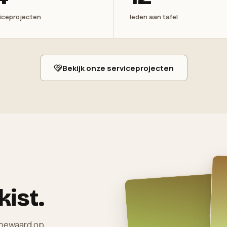
iceprojecten
leden aan tafel
Bekijk onze serviceprojecten
kist.
— bewaard op