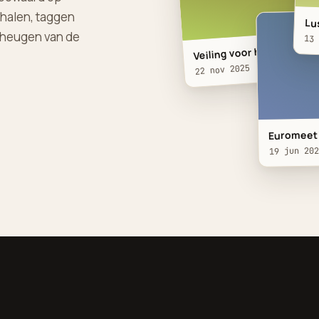
rhalen, taggen
Lu
eheugen van de
13
Veiling voor het Ronald
22 nov 2025
Euromeeti
19 jun 202