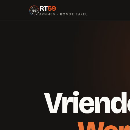
RT
59
59
ARNHEM · RONDE TAFEL
Vriend