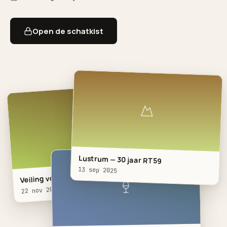
Open de schatkist
Lustrum — 30 jaar RT59
13 sep 2025
Veiling voor het Ronald McDona…
22 nov 2025