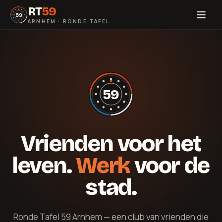
RT
59
59
ARNHEM · RONDE TAFEL
59
Vrienden voor het
leven.
Werk
voor de
stad.
Ronde Tafel 59 Arnhem — een club van vrienden die