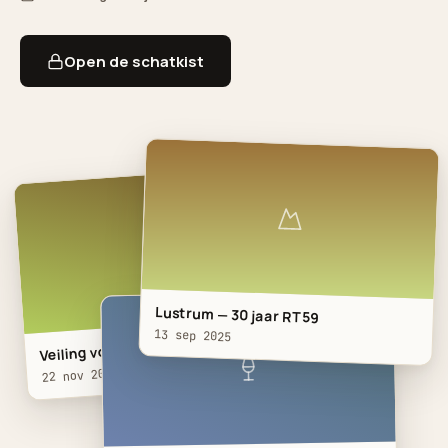
Open de schatkist
Lustrum — 30 jaar RT59
13 sep 2025
Veiling voor het Ronald McDona…
22 nov 2025