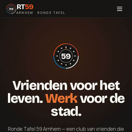
RT
59
59
ARNHEM · RONDE TAFEL
59
Vrienden voor het
leven.
Werk
voor de
stad.
Ronde Tafel 59 Arnhem — een club van vrienden die